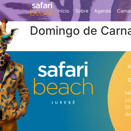
Início
Sobre
Agenda
Camar
Domingo de Carna
I
C
Me
co
Si
de