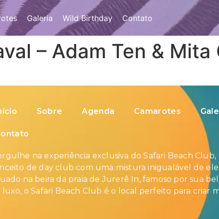
otes
Galeria
Wild Birthday
Contato
val – Adam Ten & Mita 
nício
Sobre
Agenda
Camarotes
Gale
ontato
rgulhe na experiência exclusiva do Safari Beach Club,
nceito de day club com uma mistura inigualável de eleg
tuado na beira da praia de Jurerê In, famoso por sua bel
 luxo, o Safari Beach Club é o local perfeito para criar