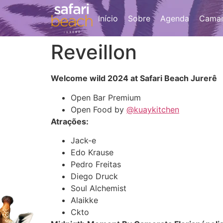
Início
Sobre
Agenda
Camar
Reveillon
Welcome wild 2024 at Safari Beach Jurerê
Open Bar Premium
Open Food by
@kuaykitchen
Atrações:
Jack-e
Edo Krause
Pedro Freitas
Diego Druck
Soul Alchemist
Alaikke
Ckto