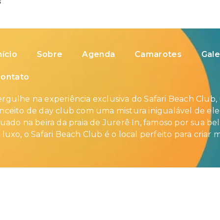
s
nício
Sobre
Agenda
Camarotes
Gale
ontato
rgulhe na experiência exclusiva do Safari Beach Club,
nceito de day club com uma mistura inigualável de eleg
tuado na beira da praia de Jurerê In, famoso por sua bel
 luxo, o Safari Beach Club é o local perfeito para criar