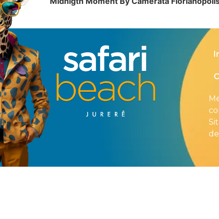
Midnigth Moment By Camerata Florianópoli
I
C
Me
co
Si
de