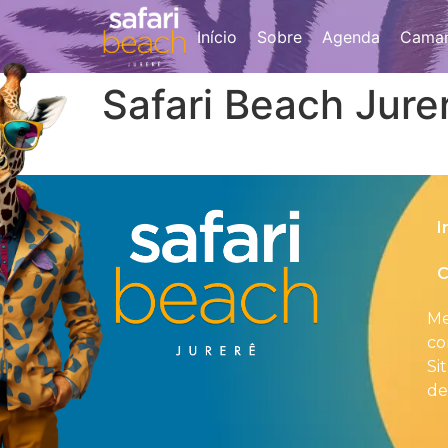
Início
Sobre
Agenda
Camar
Safari Beach Jure
I
C
Me
co
Si
de