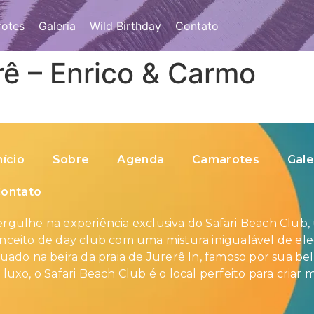
otes
Galeria
Wild Birthday
Contato
rê – Enrico & Carmo
nício
Sobre
Agenda
Camarotes
Gale
ontato
rgulhe na experiência exclusiva do Safari Beach Club,
nceito de day club com uma mistura inigualável de eleg
tuado na beira da praia de Jurerê In, famoso por sua bel
 luxo, o Safari Beach Club é o local perfeito para criar